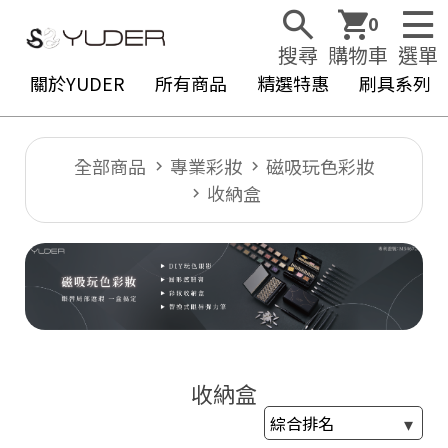
0
搜尋
購物車
選單
關於YUDER
所有商品
精選特惠
刷具系列
全部商品
專業彩妝
磁吸玩色彩妝
收納盒
Y
U
D
E
R
收納盒