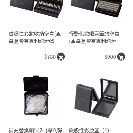
磁吸性彩妝收納空盒(▲
行動化妝眼唇筆頭空盒
每盒皆有專利認證彈力筆
(▲每盒皆有專利認證彈
+32顆替換頭)
力筆+96顆替換頭)
$780
$900
磁吸性彩妝盤（E）
補充替換頭50入 (專利彈