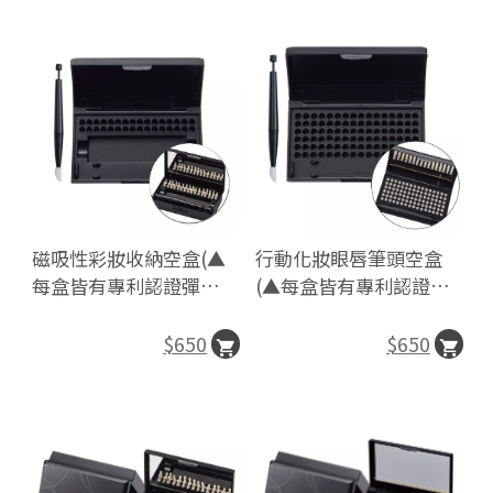
磁吸性彩妝收納空盒(▲
行動化妝眼唇筆頭空盒
每盒皆有專利認證彈力
(▲每盒皆有專利認證彈
筆)
力筆)
$650
$650