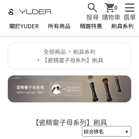
0
搜尋
購物車
選單
關於YUDER
所有商品
精選特惠
刷具系列
全部商品
刷具系列
【瓷精靈子母系列】刷具
Y
U
D
E
R
【瓷精靈子母系列】刷具