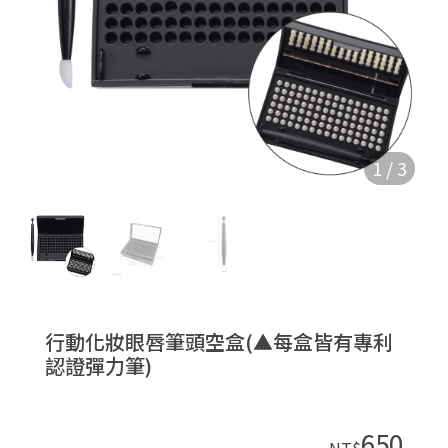
1
/
3
行動化妝眼唇筆頭空盒(▲每盒皆有專利
認證彈力筆)
650
NT$