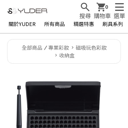
0
搜尋
購物車
選單
關於YUDER
所有商品
精選特惠
刷具系列
全部商品
專業彩妝
磁吸玩色彩妝
收納盒
Y
U
D
E
R