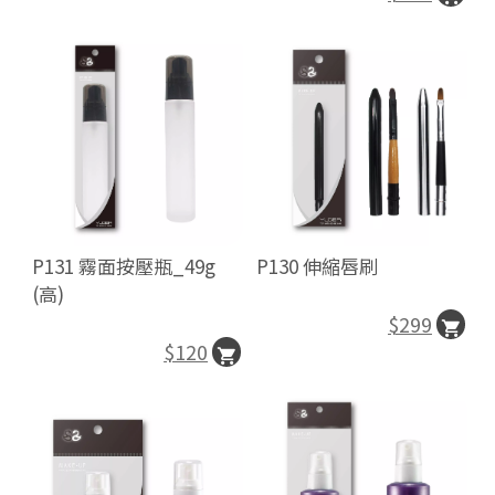
P131 霧面按壓瓶_49g
P130 伸縮唇刷
(高)
$299
$120