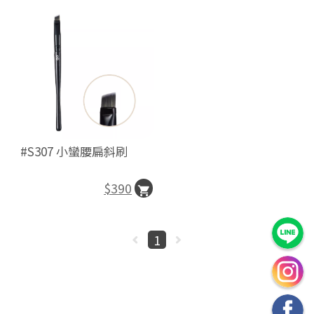
#S307 小蠻腰扁斜刷
$390
1