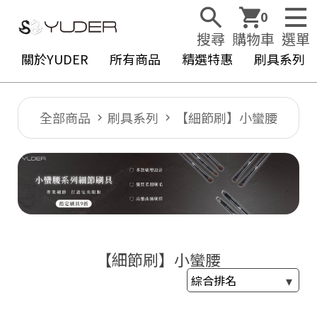
0
搜尋
購物車
選單
關於YUDER
所有商品
精選特惠
刷具系列
全部商品
刷具系列
【細節刷】小蠻腰
Y
U
D
E
R
【細節刷】小蠻腰