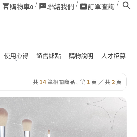
購物車
聯絡我們
訂單查詢
0
使用心得
銷售據點
購物說明
人才招募
共
14
筆相關商品 ,
第
1
頁 ／ 共
2
頁