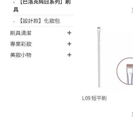
【巴洛克純白系列】刷
具
【設計款】化妝包
刷具清潔
專業彩妝
美妝小物
L09 短平刷