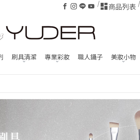
商品列表
列
刷具清潔
專業彩妝
職人鑷子
美妝小物