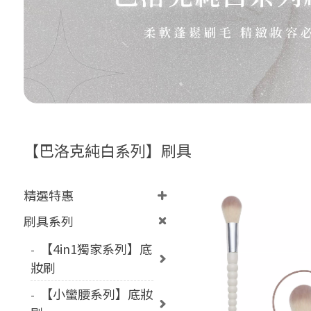
【巴洛克純白系列】刷具
精選特惠
刷具系列
【4in1獨家系列】底
妝刷
【小蠻腰系列】底妝