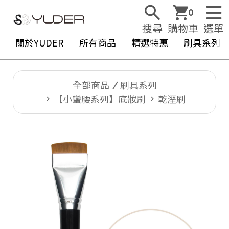
0
搜尋
購物車
選單
關於YUDER
所有商品
精選特惠
刷具系列
全部商品
刷具系列
【小蠻腰系列】底妝刷
乾溼刷
Y
U
D
E
R