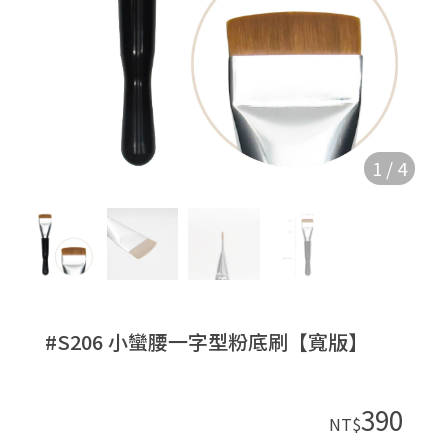
1
/
4
#S206 小蠻腰一字型粉底刷【寬版】
390
NT$