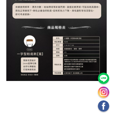
官
方
網
站