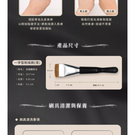
台
統
南
一
市
編
安
號
南
5
區
育
安
一
街
1
號