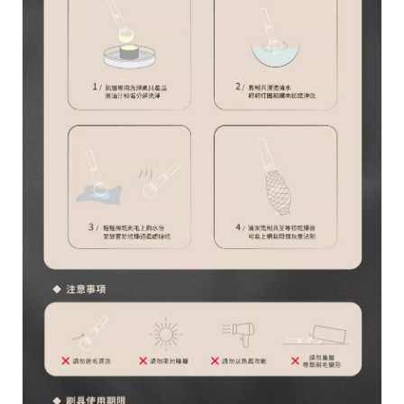
C
o
p
y
r
i
g
h
t
©
2
0
2
1
Y
U
D
E
R
美
妝