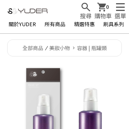
0
搜尋
購物車
選單
關於YUDER
所有商品
精選特惠
刷具系列
全部商品
美妝小物
容器 | 瓶罐類
Y
U
D
E
R