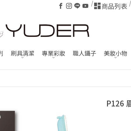
商品列表
列
刷具清潔
專業彩妝
職人鑷子
美妝小物
P126 