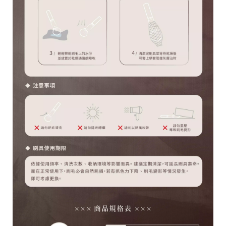
台
統
南
一
市
編
安
號
南
5
區
育
安
一
街
1
號