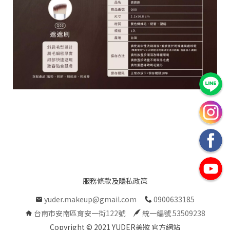
C
o
p
y
r
i
g
h
t
©
2
0
2
1
Y
U
D
服務條款及隱私政策
E
yuder.makeup@gmail.com
0900633185
R
美
台南市安南區育安一街122號
統一編號 53509238
妝
Copyright © 2021 YUDER美妝 官方網站