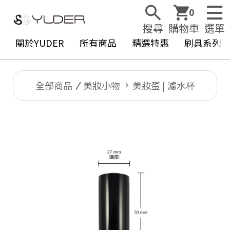
0
搜尋
購物車
選單
關於YUDER
所有商品
精選特惠
刷具系列
全部商品
美妝小物
美妝蛋 | 濾水杯
Y
U
D
E
R