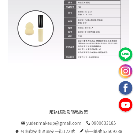
台
統
南
一
市
編
安
號
南
5
區
育
安
一
服務條款及隱私政策
街
yuder.makeup@gmail.com
0900633185
1
台南市安南區育安一街122號
統一編號 53509238
號