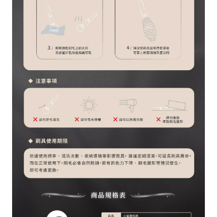
台
統
南
一
市
編
安
號
南
5
區
育
安
一
街
1
號