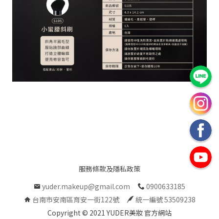
C
o
p
y
r
i
g
h
t
©
2
0
2
1
Y
U
服務條款及隱私政策
D
E
yuder.makeup@gmail.com
0900633185
R
台南市安南區育安一街122號
統一編號 53509238
美
妝
Copyright © 2021 YUDER美妝 官方網站