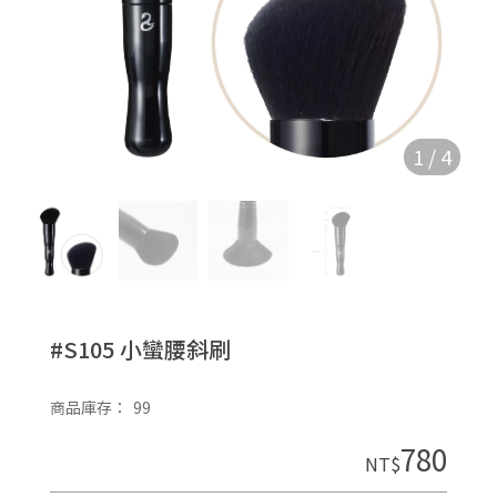
1
/
4
#S105 小蠻腰斜刷
商品庫存：
99
780
NT$