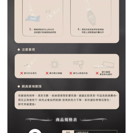
台
統
南
一
市
編
安
號
南
5
區
育
安
一
街
1
號