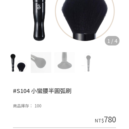
1
/
4
#S104 小蠻腰半圓弧刷
商品庫存：
100
780
NT$