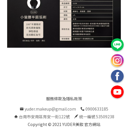
C
o
p
y
r
i
g
h
t
©
2
0
2
1
Y
U
服務條款及隱私政策
D
E
yuder.makeup@gmail.com
0900633185
R
台南市安南區育安一街122號
統一編號 53509238
美
妝
Copyright © 2021 YUDER美妝 官方網站