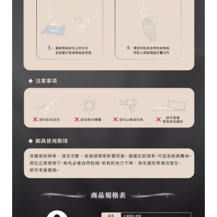
台
統
南
一
市
編
安
號
南
5
區
育
安
一
街
1
號