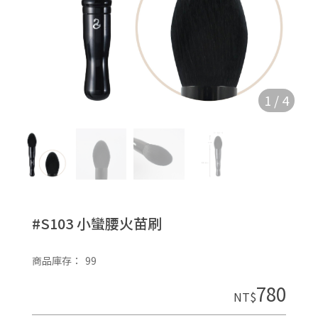
1
/
4
#S103 小蠻腰火苗刷
商品庫存：
99
780
NT$