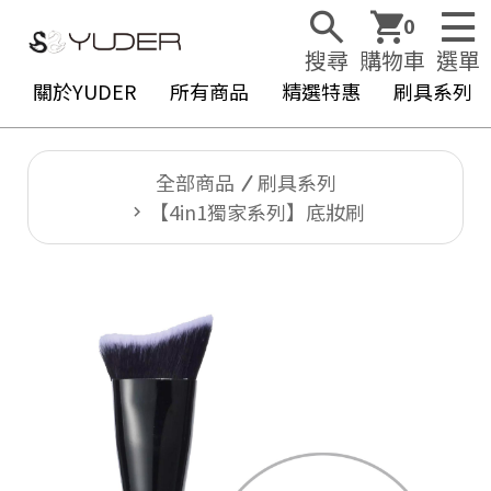
0
搜尋
購物車
選單
關於YUDER
所有商品
精選特惠
刷具系列
全部商品
刷具系列
【4in1獨家系列】底妝刷
Y
U
D
E
R