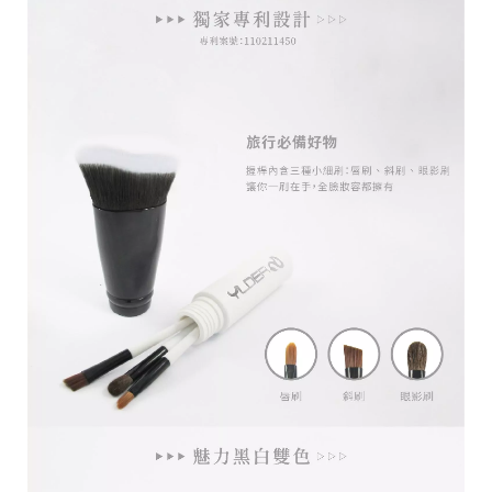
台
統
南
一
市
編
安
號
南
5
區
育
安
一
街
1
號