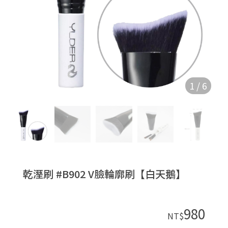
1
/
6
乾溼刷 #B902 V臉輪廓刷【白天鵝】
980
NT$