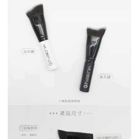
C
o
p
y
r
i
g
h
t
©
2
0
2
1
Y
U
D
E
R
美
妝