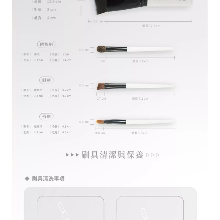
官
方
網
站