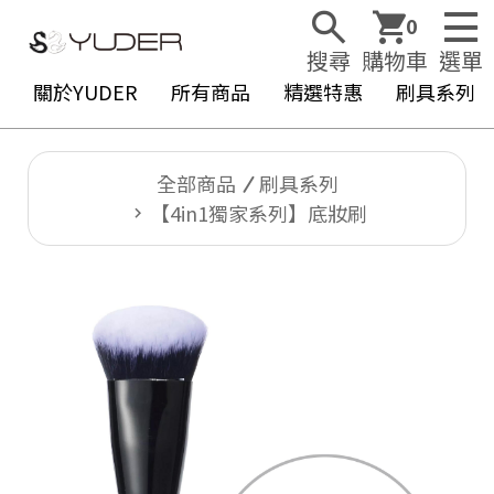
0
搜尋
購物車
選單
關於YUDER
所有商品
精選特惠
刷具系列
全部商品
刷具系列
【4in1獨家系列】底妝刷
Y
U
D
E
R