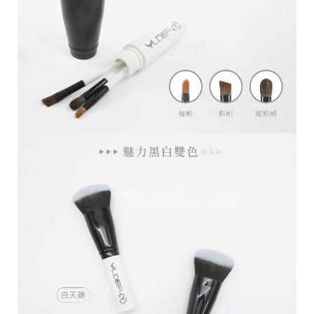
台
統
南
一
市
編
安
號
南
5
區
育
安
一
街
1
號