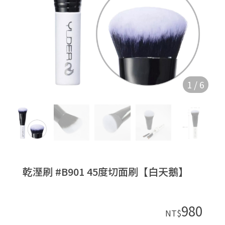
1
/
6
乾溼刷 #B901 45度切面刷【白天鵝】
980
NT$