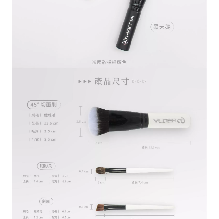
C
o
p
y
r
i
g
h
t
©
2
0
2
1
Y
U
D
E
R
美
妝