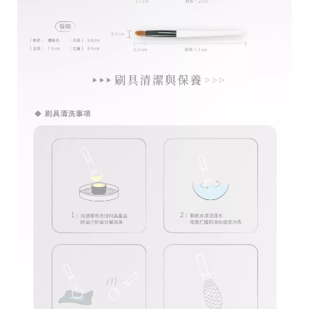
官
方
網
站