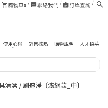
購物車
聯絡我們
訂單查詢
0
使用心得
銷售據點
購物說明
人才招募
刷具清潔 / 刷速淨〔濾網款_中〕