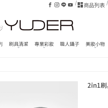
商品列表
列
刷具清潔
專業彩妝
職人鑷子
美妝小物
2in1