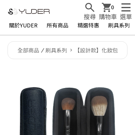
0
搜尋
購物車
選單
關於YUDER
所有商品
精選特惠
刷具系列
全部商品
刷具系列
【設計款】化妝包
Y
U
D
E
R