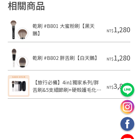
相關商品
乾刷 #B801 大蜜粉刷【黑天
1,280
NT$
鵝】
1,280
乾刷 #B802 胖舌刷【白天鵝】
NT$
【旅行必備】4in1獨家系列/胖
3,899
NT$
舌刷&5支細節刷+硬殼護毛化妝
包