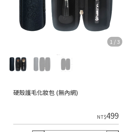
1
/
3
硬殼護毛化妝包 (無內網)
499
NT$